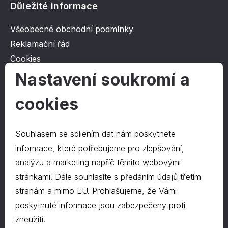
Důležité informace
Všeobecné obchodní podmínky
Reklamační řád
Cookies
Ochrana osobních údajů
Nastavení soukromí a
cookies
O společnosti
Kontakt
Souhlasem se sdílením dat nám poskytnete
O nás
informace, které potřebujeme pro zlepšování,
analýzu a marketing napříč těmito webovými
stránkami. Dále souhlasíte s předáním údajů třetím
Kontakty
stranám a mimo EU. Prohlašujeme, že Vámi
hrapa@hrapa.cz
poskytnuté informace jsou zabezpečeny proti
577 222 666
zneužití.
©2024 PD-HRAPA s.r.o.