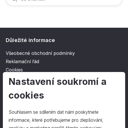
Důležité informace
Všeobecné obchodní podmínky
Reklamační řád
Cookies
Ochrana osobních údajů
Nastavení soukromí a
cookies
O společnosti
Kontakt
Souhlasem se sdílením dat nám poskytnete
O nás
informace, které potřebujeme pro zlepšování,