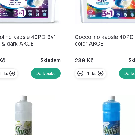
olino kapsle 40PD 3v1
Coccolino kapsle 40PD
k & dark AKCE
color AKCE
Skladem
Sk
Kč
239 Kč
ks
ks
Do košíku
Do ko