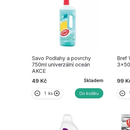
Savo Podlahy a povrchy
Bref 
750ml univerzální oceán
3x50
AKCE
Skladem
49 Kč
99 K
ks
Do košíku