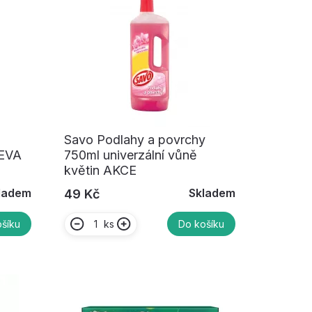
Savo Podlahy a povrchy
LEVA
750ml univerzální vůně
květin AKCE
ladem
Skladem
49 Kč
ks
šíku
Do košíku