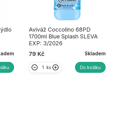
mýdlo
Aviváž Coccolino 68PD
A
1700ml Blue Splash SLEVA
EXP: 3/2026
ladem
Skladem
79 Kč
ks
šíku
Do košíku