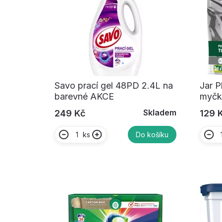
Savo prací gel 48PD 2.4L na
Jar P
barevné AKCE
myčky
Skladem
249 Kč
129 
ks
Do košíku