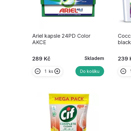
Ariel kapsle 24PD Color
Cocc
AKCE
blac
Skladem
289 Kč
239 
ks
Do košíku