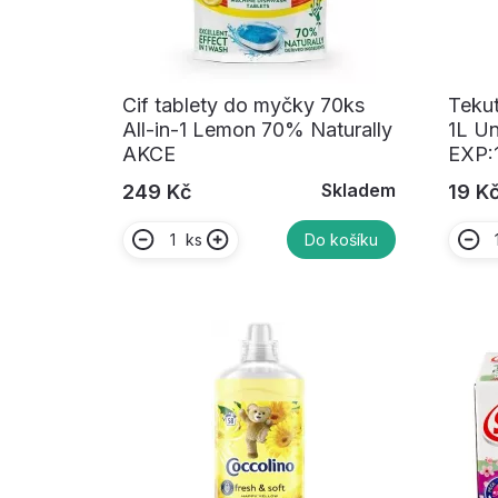
Cif tablety do myčky 70ks
Tekut
All-in-1 Lemon 70% Naturally
1L U
AKCE
EXP:
Skladem
249 Kč
19 K
ks
Do košíku