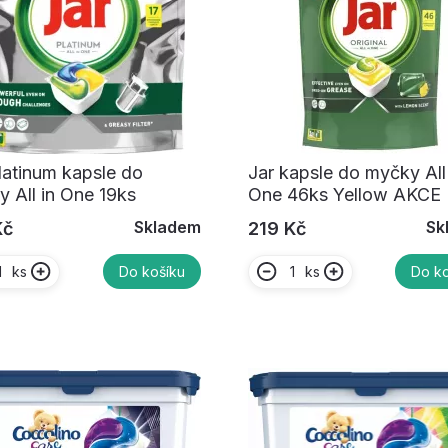
latinum kapsle do
Jar kapsle do myčky All 
 All in One 19ks
One 46ks Yellow AKCE
Skladem
Sk
Kč
219 Kč
ks
ks
Do košíku
Do ko