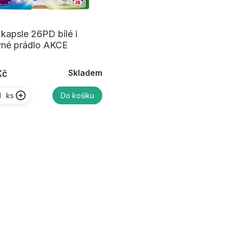
kapsle 26PD bílé i
vné prádlo AKCE
Skladem
Kč
ks
Do košíku