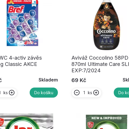
WC 4-activ závěs
Aviváž Coccolino 58PD
g Classic AKCE
870ml Ultimate Care S
EXP:7/2024
Skladem
Sk
č
69 Kč
ks
ks
Do košíku
Do ko