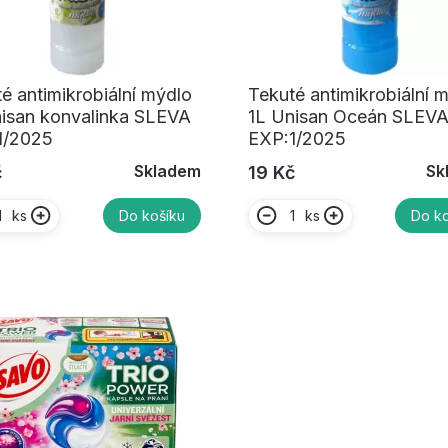
é antimikrobiální mýdlo
Tekuté antimikrobiální 
nisan konvalinka SLEVA
1L Unisan Oceán SLEV
1/2025
EXP:1/2025
Skladem
Sk
č
19 Kč
ks
ks
Do košíku
Do ko