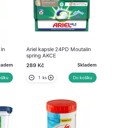
in
Ariel kapsle 24PD Moutaiin
spring AKCE
ladem
Skladem
289 Kč
ks
šíku
Do košíku