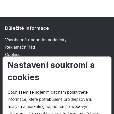
Důležité informace
Všeobecné obchodní podmínky
Reklamační řád
Cookies
Ochrana osobních údajů
Nastavení soukromí a
cookies
O společnosti
Kontakt
Souhlasem se sdílením dat nám poskytnete
O nás
informace, které potřebujeme pro zlepšování,
analýzu a marketing napříč těmito webovými
stránkami. Dále souhlasíte s předáním údajů třetím