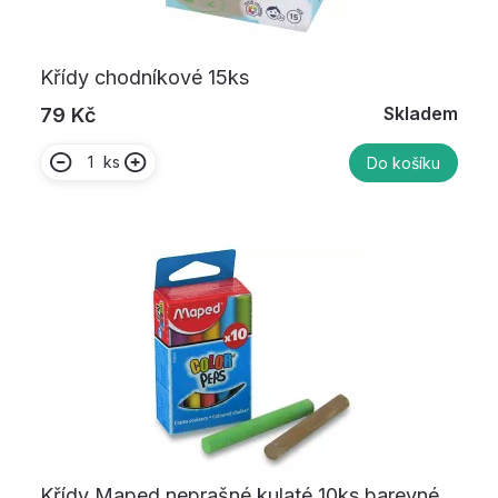
Křídy chodníkové 15ks
Skladem
79 Kč
ks
Do košíku
Křídy Maped neprašné kulaté 10ks barevné