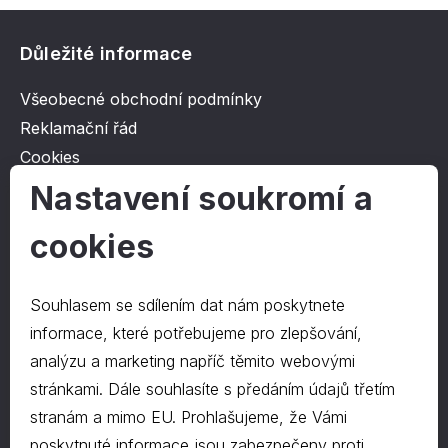
Důležité informace
Všeobecné obchodní podmínky
Reklamační řád
Cookies
Ochrana osobních údajů
Nastavení soukromí a
cookies
O společnosti
Kontakt
Souhlasem se sdílením dat nám poskytnete
O nás
informace, které potřebujeme pro zlepšování,
analýzu a marketing napříč těmito webovými
stránkami. Dále souhlasíte s předáním údajů třetím
Kontakty
stranám a mimo EU. Prohlašujeme, že Vámi
hrapa@hrapa.cz
poskytnuté informace jsou zabezpečeny proti