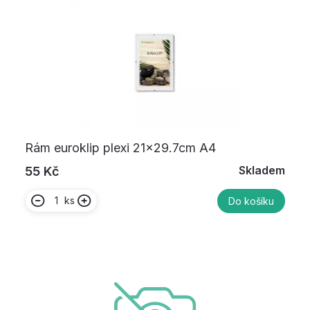
Rám euroklip plexi 21x29.7cm A4
Skladem
55 Kč
ks
Do košíku