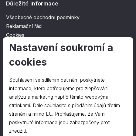
Důležité informace
Všeobecné obchodní podmínky
Reklamační řád
Cookies
Ochrana osobních údajů
Nastavení soukromí a
cookies
O společnosti
Kontakt
Souhlasem se sdílením dat nám poskytnete
O nás
informace, které potřebujeme pro zlepšování,
analýzu a marketing napříč těmito webovými
stránkami. Dále souhlasíte s předáním údajů třetím
Kontakty
stranám a mimo EU. Prohlašujeme, že Vámi
hrapa@hrapa.cz
poskytnuté informace jsou zabezpečeny proti
577 222 666
zneužití.
©2024 PD-HRAPA s.r.o.