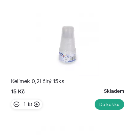
Kelímek 0,2l čirý 15ks
Skladem
15 Kč
ks
Do košíku