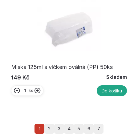
Miska 125ml s víčkem oválná (PP) 50ks
Skladem
149 Kč
ks
Do košíku
1
2
3
4
5
6
7