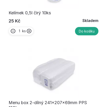
Kelímek 0,5l čirý 10ks
Skladem
25 Kč
ks
Do košíku
Menu box 2-dílný 241x207x69mm PPS