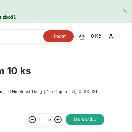
 zboží.
0 Kč
Hledat
m 10 ks
cm]: 16 Hmotnost 1 ks [g]: 2,5 Objem [m3]: 0,000031
Do košíku
ks