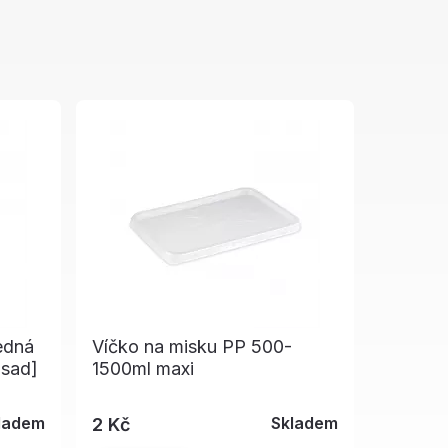
edná
Víčko na misku PP 500-
 sad]
1500ml maxi
ladem
Skladem
2 Kč