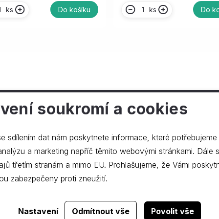
ks
ks
Do košíku
Do ko
vení soukromí a cookies
ečnosti
e sdílením dat nám poskytnete informace, které potřebujeme
lýzu a marketing napříč těmito webovými stránkami. Dále souhlasíte s
ajů třetím stranám a mimo EU. Prohlašujeme, že Vámi poskyt
ou zabezpečeny proti zneužití.
Realizace webu
dgstudio.
Nastavení
Odmítnout vše
Povolit vše