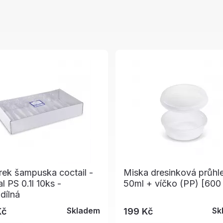
ek šampuska coctail -
Miska dresinková průhl
al PS 0.1l 10ks -
50ml + víčko (PP) [600
dílná
Skladem
Sk
Kč
199 Kč