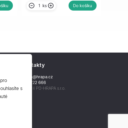
ks
šíku
Do košíku
Kontakty
hrapa@hrapa.cz
 pro
577 222 666
©2024 PD-HRAPA s.r.o.
nuté