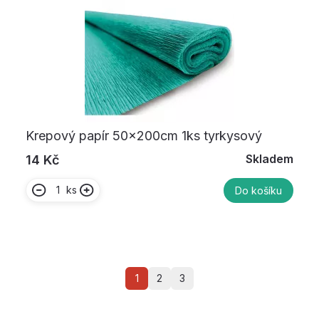
Krepový papír 50x200cm 1ks tyrkysový
Skladem
14 Kč
ks
Do košíku
1
2
3