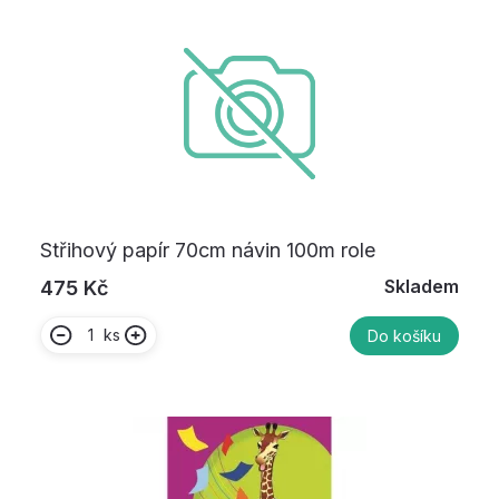
Střihový papír 70cm návin 100m role
Skladem
475 Kč
ks
Do košíku