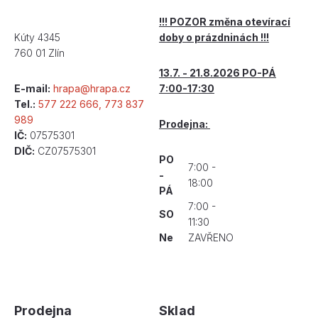
!!! POZOR změna otevírací
Kúty 4345
doby o prázdninách !!!
760 01 Zlín
13.7. - 21.8.2026 PO-PÁ
E-mail:
hrapa@hrapa.cz
7:00-17:30
Tel.:
577 222 666, 773 837
989
Prodejna:
IČ:
07575301
DIČ:
CZ07575301
PO
7:00 -
-
18:00
PÁ
7:00 -
SO
11:30
Ne
ZAVŘENO
Prodejna
Sklad