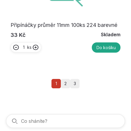
Připínáčky průměr 11mm 100ks 224 barevné
Skladem
33 Kč
ks
Do košíku
1
2
3