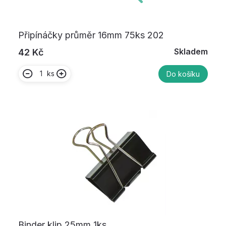
Připínáčky průměr 16mm 75ks 202
Skladem
42 Kč
ks
Do košíku
Binder klip 25mm 1ks