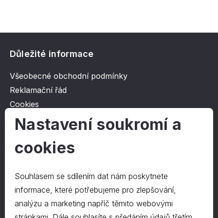
Důležité informace
Všeobecné obchodní podmínky
Reklamační řád
Cookies
Ochrana osobních údajů
Nastavení soukromí a
cookies
O společnosti
Kontakt
Souhlasem se sdílením dat nám poskytnete
O nás
informace, které potřebujeme pro zlepšování,
analýzu a marketing napříč těmito webovými
stránkami. Dále souhlasíte s předáním údajů třetím