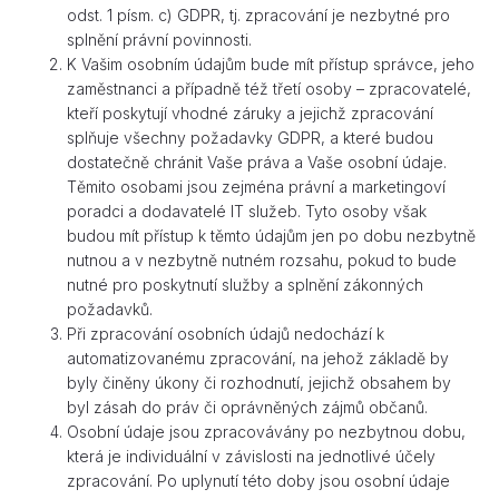
odst. 1 písm. c) GDPR, tj. zpracování je nezbytné pro
splnění právní povinnosti.
K Vašim osobním údajům bude mít přístup správce, jeho
zaměstnanci a případně též třetí osoby – zpracovatelé,
kteří poskytují vhodné záruky a jejichž zpracování
splňuje všechny požadavky GDPR, a které budou
dostatečně chránit Vaše práva a Vaše osobní údaje.
Těmito osobami jsou zejména právní a marketingoví
poradci a dodavatelé IT služeb. Tyto osoby však
budou mít přístup k těmto údajům jen po dobu nezbytně
nutnou a v nezbytně nutném rozsahu, pokud to bude
nutné pro poskytnutí služby a splnění zákonných
požadavků.
Při zpracování osobních údajů nedochází k
automatizovanému zpracování, na jehož základě by
byly činěny úkony či rozhodnutí, jejichž obsahem by
byl zásah do práv či oprávněných zájmů občanů.
Osobní údaje jsou zpracovávány po nezbytnou dobu,
která je individuální v závislosti na jednotlivé účely
zpracování. Po uplynutí této doby jsou osobní údaje