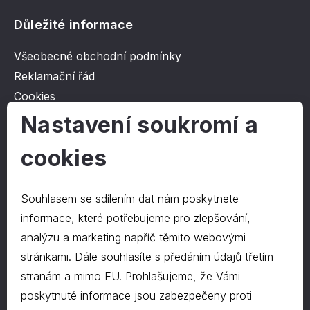
Důležité informace
Všeobecné obchodní podmínky
Reklamační řád
Cookies
Ochrana osobních údajů
Nastavení soukromí a
cookies
O společnosti
Kontakt
Souhlasem se sdílením dat nám poskytnete
O nás
informace, které potřebujeme pro zlepšování,
analýzu a marketing napříč těmito webovými
stránkami. Dále souhlasíte s předáním údajů třetím
Kontakty
stranám a mimo EU. Prohlašujeme, že Vámi
hrapa@hrapa.cz
poskytnuté informace jsou zabezpečeny proti
577 222 666