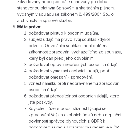
zlikvidovány nebo jsou dále uchovány po dobu
stanovenou platným Spisovým a skartačním plánem,
vydaným v souladu se zákonem č. 499/2004 Sb., o
archivnictví a spisové službě.
Máte právo:
požadovat přístup k osobním údajům,
subjekt údajů má právo svůj souhlas kdykoli
odvolat. Odvoláním souhlasu není dotčena
zákonnost zpracování vycházejícího ze souhlasu,
který byl dán před jeho odvoláním,
požadovat opravu nepřesných osobních údajů,
požadovat vymazání osobních údajů, popř.
požadovat omezení - zpracování,
vznést námitku proti neoprávněnému zpracování
osobních údajů,
požadovat přenositelnost osobních údajů, které
jste poskytly,
Kdykoliv můžete podat stížnost týkající se
zpracování Vašich osobních údajů nebo neplnění
povinností správce plynoucích z GDPR k
dozorovému úřadu. Dozorovým úřadem je v ČR