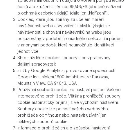
zpracováním osobních údajů a o volném pohybu těchto
údajů a o zrušení směrnice 95/46/ES (obecné nařízení
o ochraně osobních údajů) (dále jen „Nařízení“).
Cookies, které jsou sbírány za účelem měření
návštěvnosti webu a vytváření statistik týkající se
návštěvnosti a chování návštěvníků na webu jsou
posuzovány v podobě hromadného celku a tím pádem
v anonymní podobě, která neumožňuje identifikaci
jednotlivce.
Shromážděné cookies soubory jsou zpracovány
dalšími zpracovateli:
služby Google Analytics, provozované společností
Google Inc., sídlem 1600 Amphitheatre Parkway,
Mountain View, CA 94043, USA.
Používání souborů cookie lze nastavit pomocí Vašeho
internetového prohlížeče. Většina prohlížečů soubory
cookie automaticky přijímá již ve výchozím nastavení.
Soubory cookie lze pomocí Vašeho webového
prohlížeče odmítnout nebo nastavit užívání jen
některých souborů cookie.
Informace o prohlížečích a o způsobu nastavení