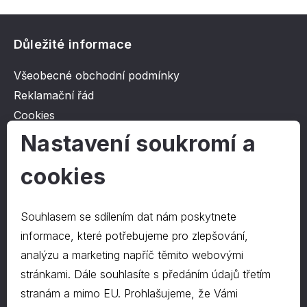
Důležité informace
Všeobecné obchodní podmínky
Reklamační řád
Cookies
Ochrana osobních údajů
Nastavení soukromí a
cookies
O společnosti
Kontakt
Souhlasem se sdílením dat nám poskytnete
O nás
informace, které potřebujeme pro zlepšování,
analýzu a marketing napříč těmito webovými
stránkami. Dále souhlasíte s předáním údajů třetím
Kontakty
stranám a mimo EU. Prohlašujeme, že Vámi
hrapa@hrapa.cz