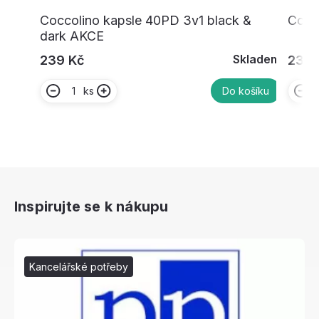
Coccolino kapsle 40PD 3v1 black &
Cocc
dark AKCE
Skladem
239 Kč
239 
ks
Do košíku
Inspirujte se k nákupu
Kancelářské potřeby