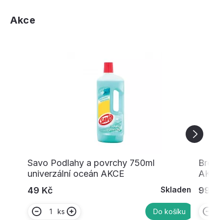
Akce
Savo Podlahy a povrchy 750ml
Bref
univerzální oceán AKCE
AKC
Skladem
49 Kč
99 K
ks
Do košíku