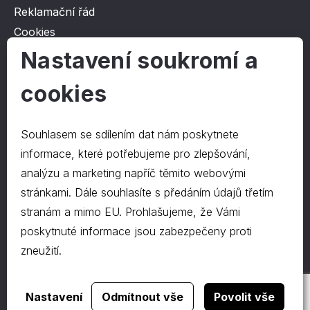
Reklamační řád
Cookies
Ochrana osobních údajů
Nastavení soukromí a
cookies
O společnosti
Kontakt
Souhlasem se sdílením dat nám poskytnete
O nás
informace, které potřebujeme pro zlepšování,
analýzu a marketing napříč těmito webovými
stránkami. Dále souhlasíte s předáním údajů třetím
Kontakty
stranám a mimo EU. Prohlašujeme, že Vámi
hrapa@hrapa.cz
poskytnuté informace jsou zabezpečeny proti
577 222 666
zneužití.
©2024 PD-HRAPA s.r.o.
Realizace webu
dgstudio.
Nastavení
Odmítnout vše
Povolit vše