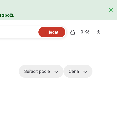
 zboží.
0 Kč
Hledat
Seřadit podle
Cena