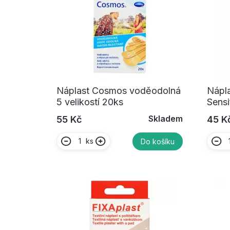
Náplast Cosmos voděodolná
Nápla
5 velikostí 20ks
Sensi
Skladem
55 Kč
45 K
ks
Do košíku