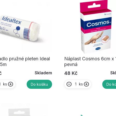
dlo pružné pleten Ideal
Náplast Cosmos 6cm x 
x5m
pevná
Skladem
Sk
č
48 Kč
ks
ks
Do košíku
Do ko