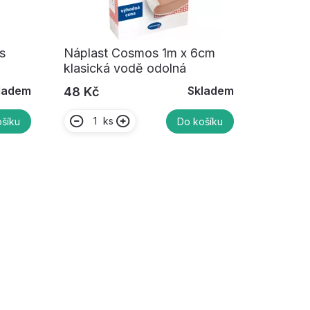
s
Náplast Cosmos 1m x 6cm
klasická vodě odolná
ladem
Skladem
48 Kč
ks
šíku
Do košíku