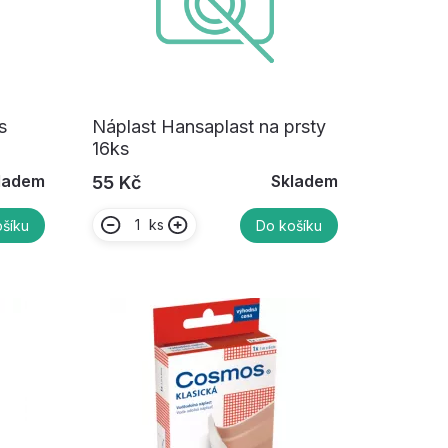
s
Náplast Hansaplast na prsty
16ks
ladem
Skladem
55 Kč
ks
šíku
Do košíku