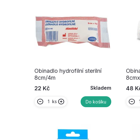
Obinadlo hydrofilní sterilní
Obina
8cm/4m
8cm
Skladem
22 Kč
48 K
ks
Do košíku