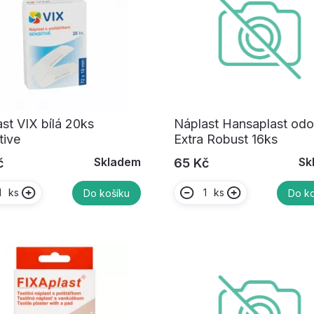
st VIX bílá 20ks
Náplast Hansaplast odo
tive
Extra Robust 16ks
Skladem
Sk
č
65 Kč
ks
ks
Do košíku
Do ko