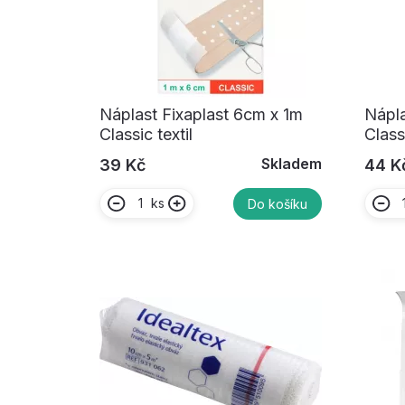
Náplast Fixaplast 6cm x 1m
Nápla
Classic textil
Classi
Skladem
39 Kč
44 K
ks
Do košíku