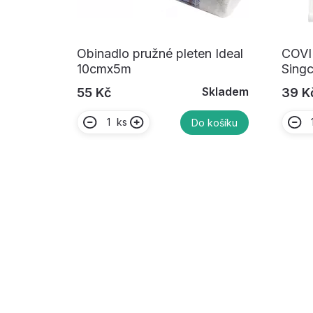
Obinadlo pružné pleten Ideal
COVID
10cmx5m
Singc
Skladem
55 Kč
39 K
ks
Do košíku