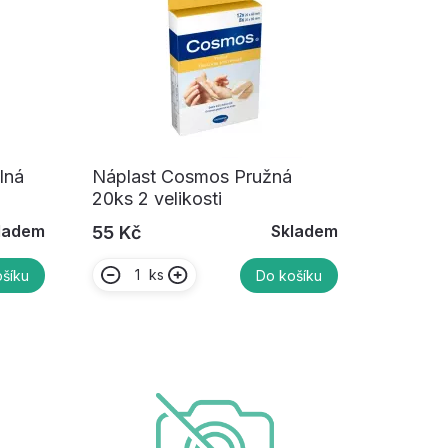
lná
Náplast Cosmos Pružná
20ks 2 velikosti
ladem
Skladem
55 Kč
ks
šíku
Do košíku