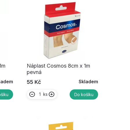
1m
Náplast Cosmos 8cm x 1m
pevná
ladem
Skladem
55 Kč
ks
šíku
Do košíku