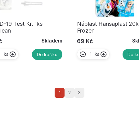
-19 Test Kit 1ks
Náplast Hansaplast 20k
lean
Frozen
Skladem
Sk
č
69 Kč
ks
ks
Do košíku
Do ko
1
2
3