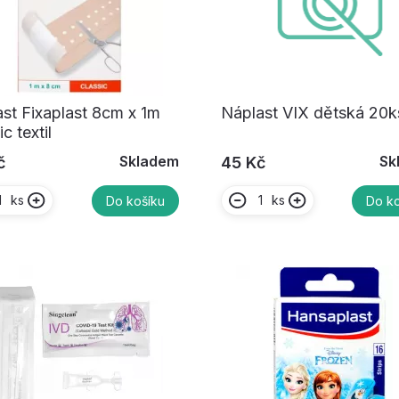
st Fixaplast 8cm x 1m
Náplast VIX dětská 20k
c textil
Skladem
Sk
č
45 Kč
ks
ks
Do košíku
Do ko