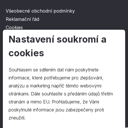
Všeobecné obchodní podmínky
Reklamační řád
Cookies
Ochrana osobních údajů
Nastavení soukromí a
cookies
O společnosti
Kontakt
Souhlasem se sdílením dat nám poskytnete
O nás
informace, které potřebujeme pro zlepšování,
analýzu a marketing napříč těmito webovými
stránkami. Dále souhlasíte s předáním údajů třetím
Kontakty
stranám a mimo EU. Prohlašujeme, že Vámi
hrapa@hrapa.cz
poskytnuté informace jsou zabezpečeny proti
577 222 666
zneužití.
©2024 PD-HRAPA s.r.o.