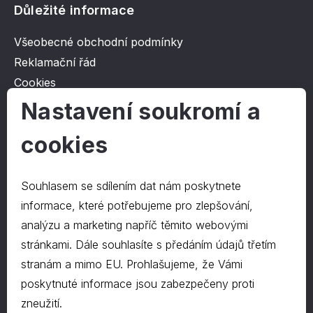
Důležité informace
Všeobecné obchodní podmínky
Reklamační řád
Cookies
Ochrana osobních údajů
Nastavení soukromí a
cookies
O společnosti
Kontakt
Souhlasem se sdílením dat nám poskytnete
O nás
informace, které potřebujeme pro zlepšování,
analýzu a marketing napříč těmito webovými
stránkami. Dále souhlasíte s předáním údajů třetím
Kontakty
stranám a mimo EU. Prohlašujeme, že Vámi
hrapa@hrapa.cz
poskytnuté informace jsou zabezpečeny proti
577 222 666
zneužití.
©2024 PD-HRAPA s.r.o.