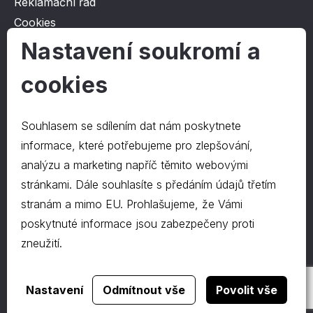
Reklamační řád
Cookies
Ochrana osobních údajů
Nastavení soukromí a
cookies
O společnosti
Kontakt
Souhlasem se sdílením dat nám poskytnete
O nás
informace, které potřebujeme pro zlepšování,
analýzu a marketing napříč těmito webovými
stránkami. Dále souhlasíte s předáním údajů třetím
Kontakty
stranám a mimo EU. Prohlašujeme, že Vámi
hrapa@hrapa.cz
poskytnuté informace jsou zabezpečeny proti
577 222 666
zneužití.
©2024 PD-HRAPA s.r.o.
Realizace webu
dgstudio.
Nastavení
Odmítnout vše
Povolit vše