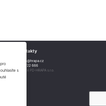
Kontakty
hrapa@hrapa.cz
 pro
577 222 666
©2024 PD-HRAPA s.r.o.
nuté