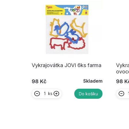
Vykrajovátka JOVI 6ks farma
Vykra
ovoc
Skladem
98 Kč
98 K
ks
Do košíku