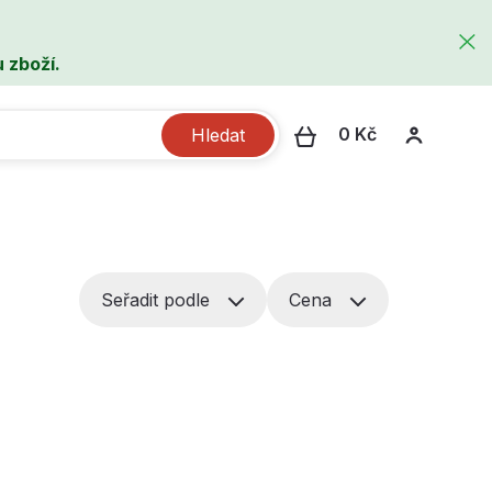
 zboží.
0 Kč
Hledat
Seřadit podle
Cena