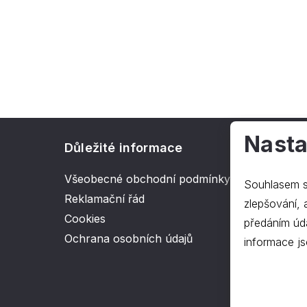
Nasta
Důležité informace
O spol
Všeobecné obchodní podmínky
Kontakt
Souhlasem s
Reklamační řád
O nás
zlepšování, ana
Cookies
předáním úd
Ochrana osobních údajů
informace js