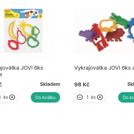
jovátka JOVI 6ks
Vykrajovátka JOVI 6ks a
e
Skladem
Sk
č
98 Kč
ks
ks
Do košíku
Do ko