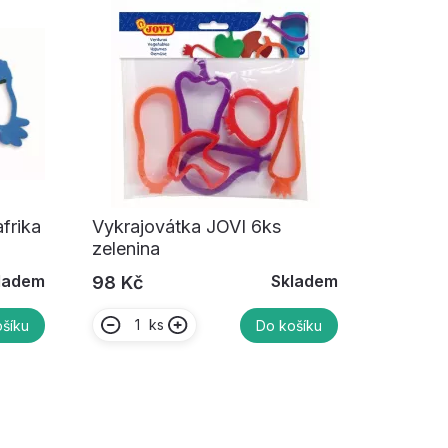
frika
Vykrajovátka JOVI 6ks
zelenina
ladem
Skladem
98 Kč
ks
šíku
Do košíku