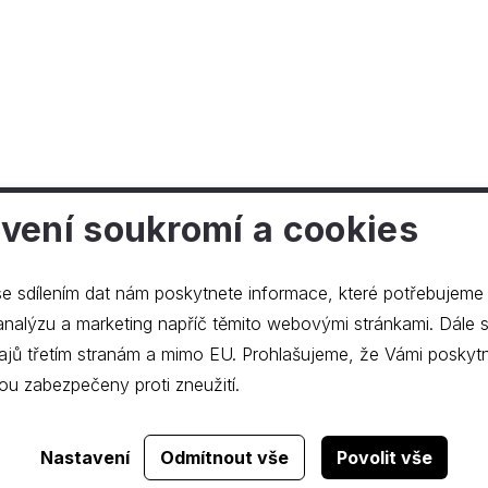
vení soukromí a cookies
ečnosti
e sdílením dat nám poskytnete informace, které potřebujeme
lýzu a marketing napříč těmito webovými stránkami. Dále souhlasíte s
ajů třetím stranám a mimo EU. Prohlašujeme, že Vámi poskyt
ou zabezpečeny proti zneužití.
Realizace webu
dgstudio.
Nastavení
Odmítnout vše
Povolit vše