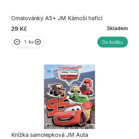
Omalovánky A5+ JM Kámoši hafíci
Skladem
29 Kč
ks
Do košíku
Knížka samolepková JM Auta