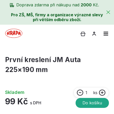
Doprava zdarma při nákupu nad
2000
Kč.
Pro ZŠ, MŠ, firmy a organizace výrazné slevy
při větším odběru zboží.
První kreslení JM Auta
225×190 mm
Skladem
ks
99 Kč
s DPH
Do košíku