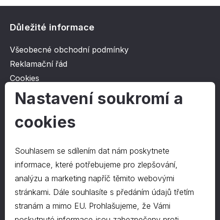
Důležité informace
Všeobecné obchodní podmínky
Reklamační řád
Cookies
Ochrana osobních údajů
Nastavení soukromí a
cookies
O společnosti
Kontakt
Souhlasem se sdílením dat nám poskytnete
O nás
informace, které potřebujeme pro zlepšování,
analýzu a marketing napříč těmito webovými
stránkami. Dále souhlasíte s předáním údajů třetím
Kontakty
stranám a mimo EU. Prohlašujeme, že Vámi
hrapa@hrapa.cz
poskytnuté informace jsou zabezpečeny proti