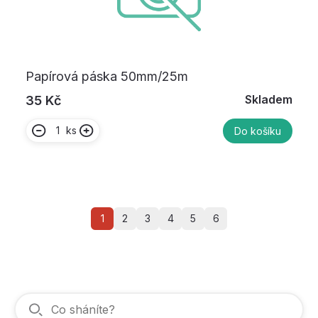
Papírová páska 50mm/25m
Skladem
35 Kč
ks
Do košíku
1
2
3
4
5
6