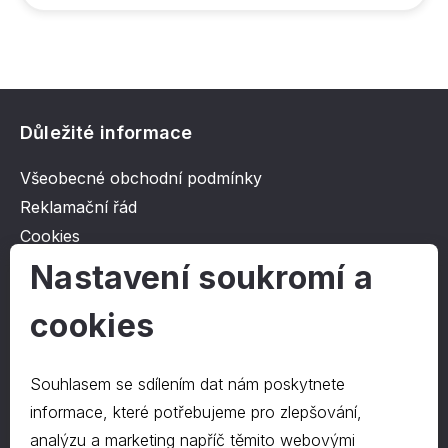
Důležité informace
Všeobecné obchodní podmínky
Reklamační řád
Cookies
Ochrana osobních údajů
Nastavení soukromí a
cookies
O společnosti
Kontakt
Souhlasem se sdílením dat nám poskytnete
O nás
informace, které potřebujeme pro zlepšování,
analýzu a marketing napříč těmito webovými