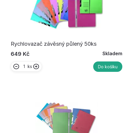
Rychlovazač závěsný půlený 50ks
Skladem
649 Kč
ks
Do košíku