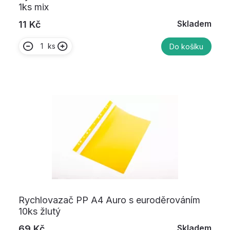
1ks mix
Skladem
11 Kč
ks
Do košíku
Rychlovazač PP A4 Auro s euroděrováním
10ks žlutý
Skladem
69 Kč