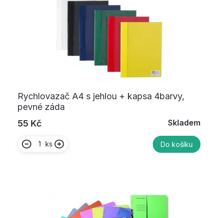
Rychlovazač A4 s jehlou + kapsa 4barvy,
pevné záda
Skladem
55 Kč
ks
Do košíku