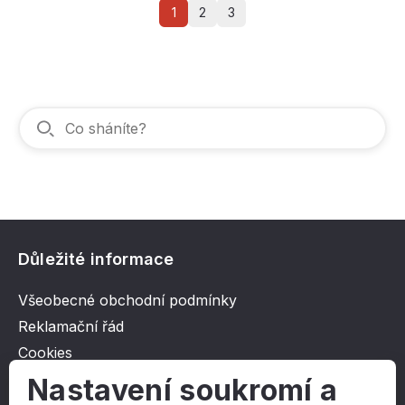
1
2
3
Důležité informace
Všeobecné obchodní podmínky
Reklamační řád
Cookies
Ochrana osobních údajů
Nastavení soukromí a