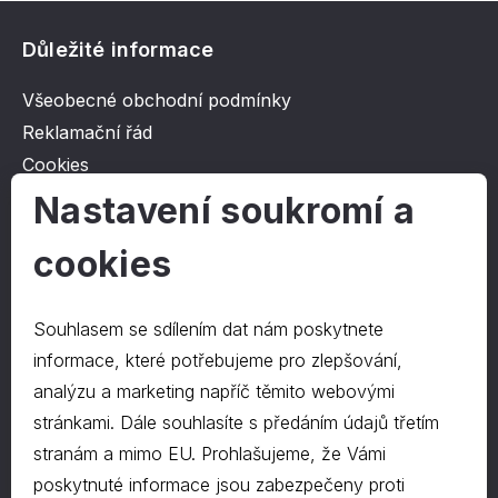
Důležité informace
Všeobecné obchodní podmínky
Reklamační řád
Cookies
Ochrana osobních údajů
Nastavení soukromí a
cookies
O společnosti
Kontakt
Souhlasem se sdílením dat nám poskytnete
O nás
informace, které potřebujeme pro zlepšování,
analýzu a marketing napříč těmito webovými
stránkami. Dále souhlasíte s předáním údajů třetím
Kontakty
stranám a mimo EU. Prohlašujeme, že Vámi
hrapa@hrapa.cz
poskytnuté informace jsou zabezpečeny proti
577 222 666