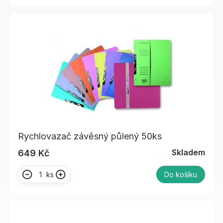
Rychlovazač závěsný půlený 50ks
Skladem
649 Kč
ks
Do košíku