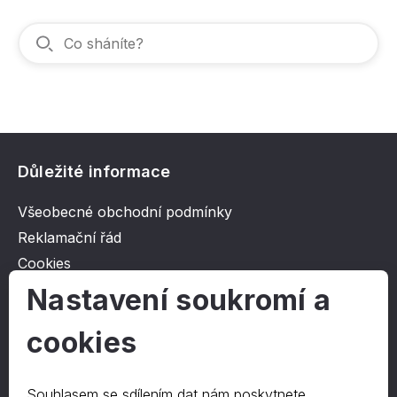
Důležité informace
Všeobecné obchodní podmínky
Reklamační řád
Cookies
Ochrana osobních údajů
Nastavení soukromí a
cookies
O společnosti
Kontakt
Souhlasem se sdílením dat nám poskytnete