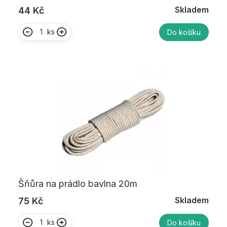
Skladem
44 Kč
ks
Do košíku
Šňůra na prádlo bavlna 20m
Skladem
75 Kč
ks
Do košíku