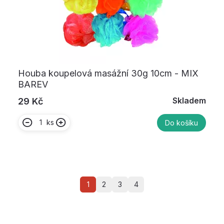
Houba koupelová masážní 30g 10cm - MIX
BAREV
Skladem
29 Kč
ks
Do košíku
1
2
3
4