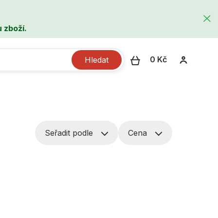
 zboží.
0 Kč
Hledat
Seřadit podle
Cena