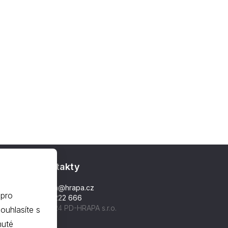
Kontakty
hrapa@hrapa.cz
 pro
577 222 666
©2024 PD-HRAPA s.r.o.
nuté