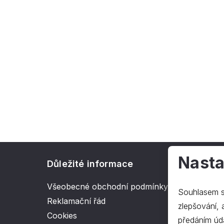
Nasta
Důležité informace
O spol
Všeobecné obchodní podmínky
Kontakt
Souhlasem s
Reklamační řád
O nás
zlepšování, ana
Cookies
předáním úd