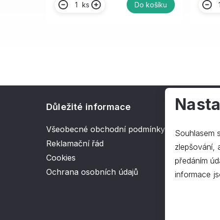
ks
Do košíku
Nasta
Důležité informace
O spol
Všeobecné obchodní podmínky
Kontakt
Souhlasem s
Reklamační řád
O nás
zlepšování, ana
Cookies
předáním úd
Ochrana osobních údajů
informace js