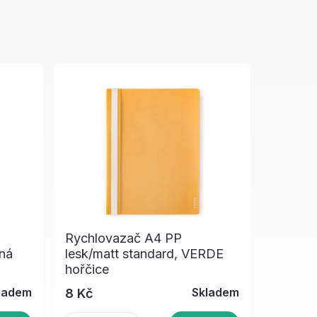
Rychlovazač A4 PP
ná
lesk/matt standard, VERDE
hořčice
ladem
Skladem
8 Kč