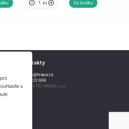
ks
šíku
Do košíku
Kontakty
hrapa@hrapa.cz
 pro
577 222 666
©2024 PD-HRAPA s.r.o.
nuté