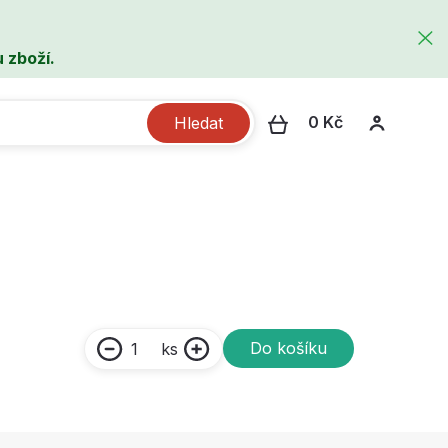
 zboží.
0 Kč
Hledat
Do košíku
ks