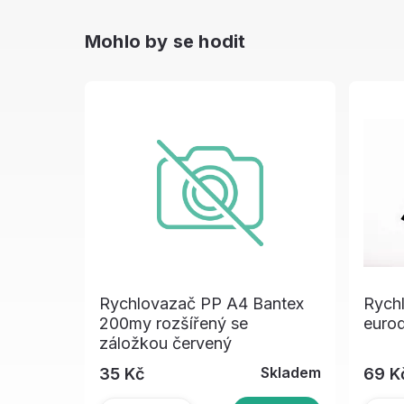
Mohlo by se hodit
Rychlovazač PP A4 Bantex
Rych
200my rozšířený se
euro
záložkou červený
Skladem
35 Kč
69 K