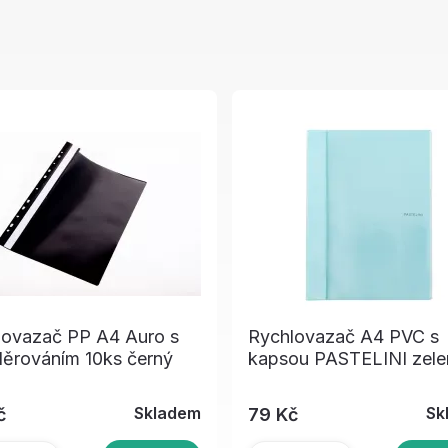
lovazač PP A4 Auro s
Rychlovazač A4 PVC s
děrováním 10ks černý
kapsou PASTELINI zele
Skladem
Sk
č
79 Kč