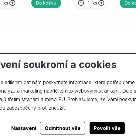
ks
ks
Do košíku
Do ko
vení soukromí a cookies
ečnosti
e sdílením dat nám poskytnete informace, které potřebujeme
lýzu a marketing napříč těmito webovými stránkami. Dále souhlasíte s
ajů třetím stranám a mimo EU. Prohlašujeme, že Vámi poskyt
ou zabezpečeny proti zneužití.
Realizace webu
dgstudio.
Nastavení
Odmítnout vše
Povolit vše