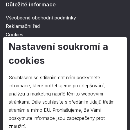
Důležité informace
Všeobecné obchodní podmínky
Reklamační řád
Cookies
Ochrana osobních údajů
Nastavení soukromí a
cookies
O společnosti
Kontakt
Souhlasem se sdílením dat nám poskytnete
O nás
informace, které potřebujeme pro zlepšování,
analýzu a marketing napříč těmito webovými
stránkami. Dále souhlasíte s předáním údajů třetím
Kontakty
stranám a mimo EU. Prohlašujeme, že Vámi
hrapa@hrapa.cz
poskytnuté informace jsou zabezpečeny proti
577 222 666
zneužití.
©2024 PD-HRAPA s.r.o.