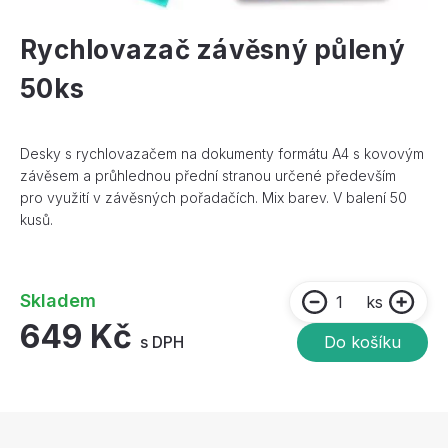
Rychlovazač závěsný půlený
50ks
Desky s rychlovazačem na dokumenty formátu A4 s kovovým
závěsem a průhlednou přední stranou určené především
pro využití v závěsných pořadačích. Mix barev. V balení 50
kusů.
Skladem
ks
649 Kč
s DPH
Do košíku