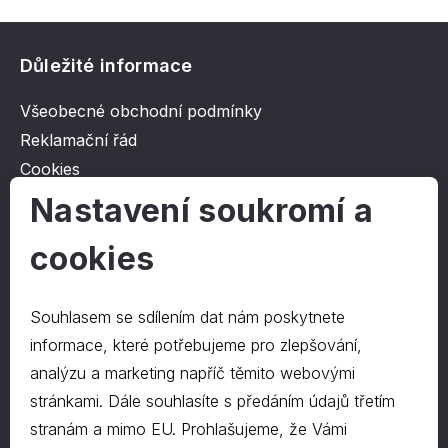
Důležité informace
Všeobecné obchodní podmínky
Reklamační řád
Cookies
Ochrana osobních údajů
Nastavení soukromí a
cookies
O společnosti
Kontakt
Souhlasem se sdílením dat nám poskytnete
O nás
informace, které potřebujeme pro zlepšování,
analýzu a marketing napříč těmito webovými
stránkami. Dále souhlasíte s předáním údajů třetím
Kontakty
stranám a mimo EU. Prohlašujeme, že Vámi
hrapa@hrapa.cz