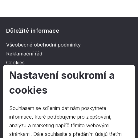
Důležité informace
Všeobecné obchodní podmínky
Reklamační řád
Cookies
Ochrana osobních údajů
Nastavení soukromí a
cookies
O společnosti
Kontakt
Souhlasem se sdílením dat nám poskytnete
O nás
informace, které potřebujeme pro zlepšování,
analýzu a marketing napříč těmito webovými
stránkami. Dále souhlasíte s předáním údajů třetím
Kontakty