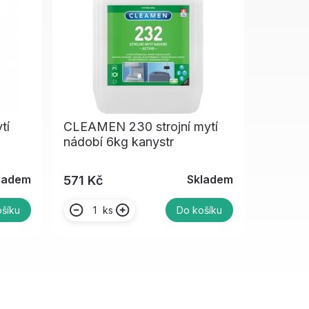
tí
CLEAMEN 230 strojní mytí
nádobí 6kg kanystr
ladem
Skladem
571 Kč
ks
šíku
Do košíku