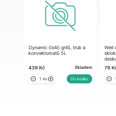
Dynamic čistič grilů, trub a
Well 
konvektomatů 5L
sklok
desk
Skladem
439 Kč
79 K
ks
Do košíku