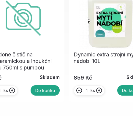
done čistič na
Dynamic extra strojní my
eramickou a indukční
nádobí 10L
u 750ml s pumpou
Skladem
Sk
č
859 Kč
ks
ks
Do košíku
Do ko