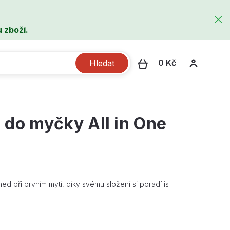
 zboží.
0 Kč
Hledat
 do myčky All in One
ned při prvním mytí, díky svému složení si poradí is