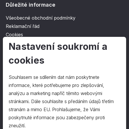
Důležité informace
Všeobecné obchodní podmínky
Reklamační řád
Cookies
Ochrana osobních údajů
Nastavení soukromí a
cookies
O společnosti
Kontakt
Souhlasem se sdílením dat nám poskytnete
O nás
informace, které potřebujeme pro zlepšování,
analýzu a marketing napříč těmito webovými
stránkami. Dále souhlasíte s předáním údajů třetím
Kontakty
stranám a mimo EU. Prohlašujeme, že Vámi
hrapa@hrapa.cz
poskytnuté informace jsou zabezpečeny proti
577 222 666
zneužití.
©2024 PD-HRAPA s.r.o.