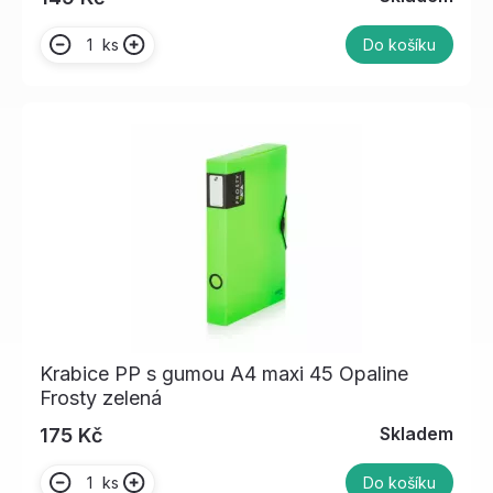
ks
Do košíku
Krabice PP s gumou A4 maxi 45 Opaline
Frosty zelená
Skladem
175 Kč
ks
Do košíku