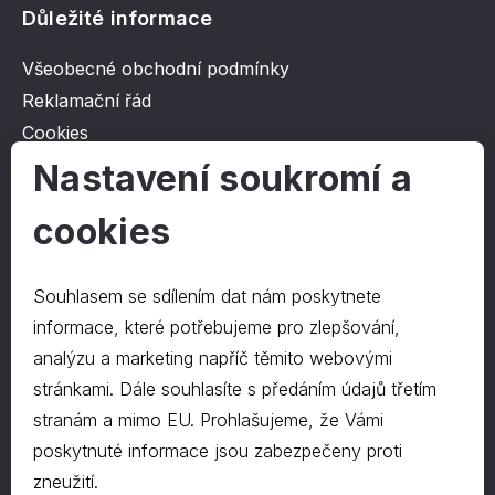
Důležité informace
Všeobecné obchodní podmínky
Reklamační řád
Cookies
Ochrana osobních údajů
Nastavení soukromí a
cookies
O společnosti
Kontakt
Souhlasem se sdílením dat nám poskytnete
O nás
informace, které potřebujeme pro zlepšování,
analýzu a marketing napříč těmito webovými
stránkami. Dále souhlasíte s předáním údajů třetím
Kontakty
stranám a mimo EU. Prohlašujeme, že Vámi
hrapa@hrapa.cz
poskytnuté informace jsou zabezpečeny proti
577 222 666
zneužití.
©2024 PD-HRAPA s.r.o.