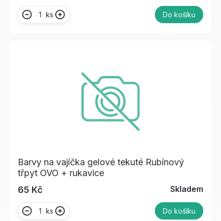
ks
Do košíku
Barvy na vajíčka gelové tekuté Rubínový
třpyt OVO + rukavice
Skladem
65 Kč
ks
Do košíku