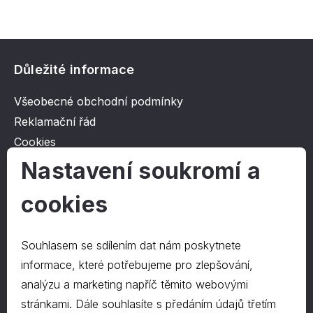
Důležité informace
Všeobecné obchodní podmínky
Reklamační řád
Cookies
Ochrana osobních údajů
Nastavení soukromí a
cookies
O společnosti
Kontakt
Souhlasem se sdílením dat nám poskytnete
O nás
informace, které potřebujeme pro zlepšování,
analýzu a marketing napříč těmito webovými
stránkami. Dále souhlasíte s předáním údajů třetím
Kontakty