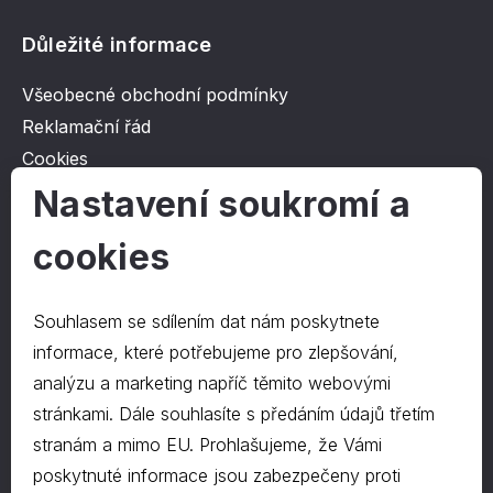
Důležité informace
Všeobecné obchodní podmínky
Reklamační řád
Cookies
Ochrana osobních údajů
Nastavení soukromí a
cookies
O společnosti
Kontakt
Souhlasem se sdílením dat nám poskytnete
O nás
informace, které potřebujeme pro zlepšování,
analýzu a marketing napříč těmito webovými
stránkami. Dále souhlasíte s předáním údajů třetím
Kontakty
stranám a mimo EU. Prohlašujeme, že Vámi
hrapa@hrapa.cz
poskytnuté informace jsou zabezpečeny proti
577 222 666