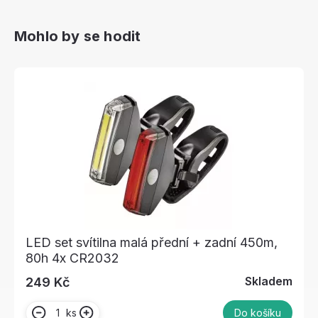
Mohlo by se hodit
LED set svítilna malá přední + zadní 450m,
80h 4x CR2032
Skladem
249 Kč
ks
Do košíku