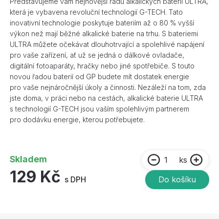
Představujeme vám nejnovější řadu alkalických baterií ULTRA,
která je vybavena revoluční technologií G-TECH. Tato
inovativní technologie poskytuje bateriím až o 80 % vyšší
výkon než mají běžné alkalické baterie na trhu. S bateriemi
ULTRA můžete očekávat dlouhotrvající a spolehlivé napájení
pro vaše zařízení, ať už se jedná o dálkové ovladače,
digitální fotoaparáty, hračky nebo jiné spotřebiče. S touto
novou řadou baterií od GP budete mít dostatek energie
pro vaše nejnáročnější úkoly a činnosti. Nezáleží na tom, zda
jste doma, v práci nebo na cestách, alkalické baterie ULTRA
s technologií G-TECH jsou vaším spolehlivým partnerem
pro dodávku energie, kterou potřebujete.
Skladem
ks
129 Kč
s DPH
Do košíku