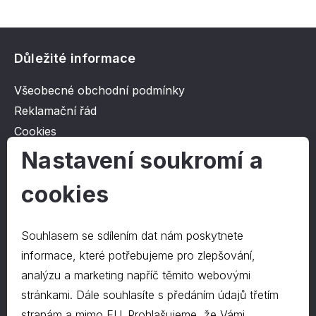
Důležité informace
Všeobecné obchodní podmínky
Reklamační řád
Cookies
Ochrana osobních údajů
Nastavení soukromí a
cookies
O společnosti
Kontakt
Souhlasem se sdílením dat nám poskytnete
O nás
informace, které potřebujeme pro zlepšování,
analýzu a marketing napříč těmito webovými
stránkami. Dále souhlasíte s předáním údajů třetím
Kontakty
stranám a mimo EU. Prohlašujeme, že Vámi