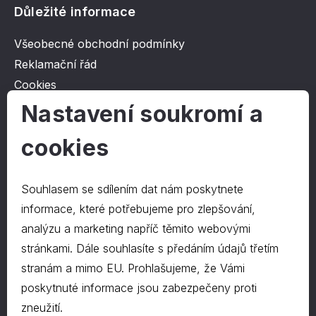
Důležité informace
Všeobecné obchodní podmínky
Reklamační řád
Cookies
Ochrana osobních údajů
Nastavení soukromí a
cookies
O společnosti
Kontakt
Souhlasem se sdílením dat nám poskytnete
O nás
informace, které potřebujeme pro zlepšování,
analýzu a marketing napříč těmito webovými
stránkami. Dále souhlasíte s předáním údajů třetím
Kontakty
stranám a mimo EU. Prohlašujeme, že Vámi
hrapa@hrapa.cz
poskytnuté informace jsou zabezpečeny proti
577 222 666
zneužití.
©2024 PD-HRAPA s.r.o.