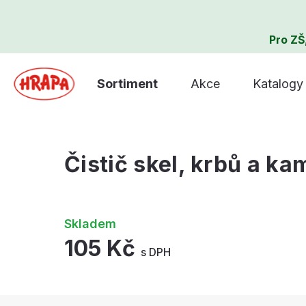
Pro ZŠ
Sortiment
Akce
Katalogy
Čistič skel, krbů a ka
Skladem
105 Kč
s DPH