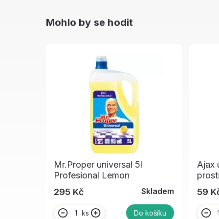
Mohlo by se hodit
Mr.Proper universal 5l
Ajax u
Profesional Lemon
prost
Skladem
295 Kč
59 K
ks
Do košíku