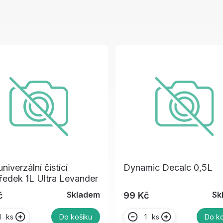
niverzální čistící
Dynamic Decalc 0,5L
ředek 1L Ultra Levander
Skladem
Sk
č
99 Kč
ks
ks
Do košíku
Do ko