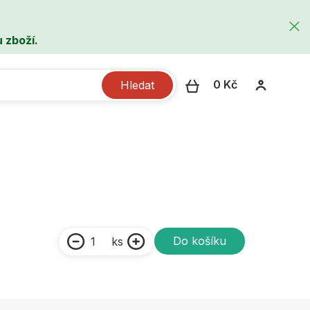
 zboží.
0 Kč
Hledat
Do košíku
ks