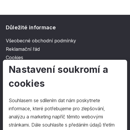
Důležité informace
Všeobecné obchodní podmínky
Reklamační řád
Cookies
Ochrana osobních údajů
Nastavení soukromí a
cookies
O společnosti
Kontakt
Souhlasem se sdílením dat nám poskytnete
O nás
informace, které potřebujeme pro zlepšování,
analýzu a marketing napříč těmito webovými
stránkami. Dále souhlasíte s předáním údajů třetím
Kontakty