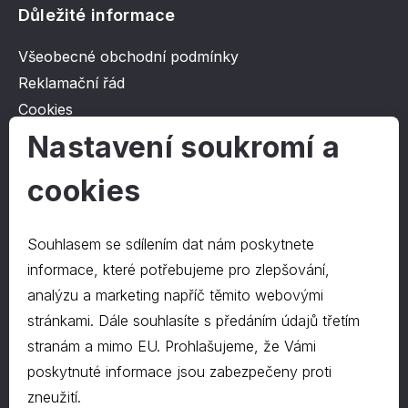
Důležité informace
Všeobecné obchodní podmínky
Reklamační řád
Cookies
Ochrana osobních údajů
Nastavení soukromí a
cookies
O společnosti
Kontakt
Souhlasem se sdílením dat nám poskytnete
O nás
informace, které potřebujeme pro zlepšování,
analýzu a marketing napříč těmito webovými
stránkami. Dále souhlasíte s předáním údajů třetím
Kontakty
stranám a mimo EU. Prohlašujeme, že Vámi
hrapa@hrapa.cz
poskytnuté informace jsou zabezpečeny proti
577 222 666
zneužití.
©2024 PD-HRAPA s.r.o.