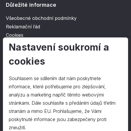
Důležité informace
Všeobecné obchodní podmínky
Reklamační řád
Cookies
Ochrana osobních údajů
Nastavení soukromí a
cookies
O společnosti
Kontakt
Souhlasem se sdílením dat nám poskytnete
O nás
informace, které potřebujeme pro zlepšování,
analýzu a marketing napříč těmito webovými
stránkami. Dále souhlasíte s předáním údajů třetím
Kontakty
stranám a mimo EU. Prohlašujeme, že Vámi
hrapa@hrapa.cz
poskytnuté informace jsou zabezpečeny proti
577 222 666
zneužití.
©2024 PD-HRAPA s.r.o.