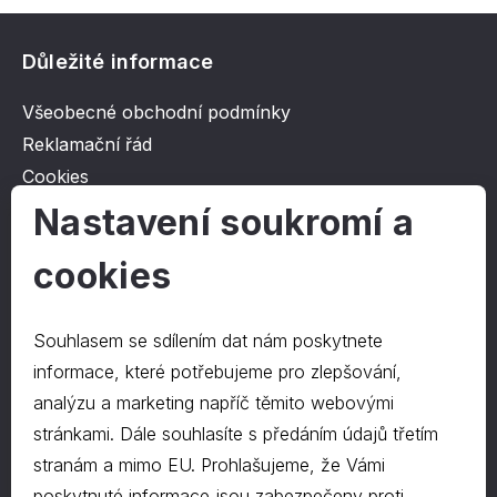
Důležité informace
Všeobecné obchodní podmínky
Reklamační řád
Cookies
Ochrana osobních údajů
Nastavení soukromí a
cookies
O společnosti
Kontakt
Souhlasem se sdílením dat nám poskytnete
O nás
informace, které potřebujeme pro zlepšování,
analýzu a marketing napříč těmito webovými
stránkami. Dále souhlasíte s předáním údajů třetím
Kontakty
stranám a mimo EU. Prohlašujeme, že Vámi
hrapa@hrapa.cz
poskytnuté informace jsou zabezpečeny proti