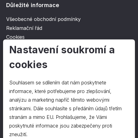
Důležité informace
Všeobecné obchodní podmínky
Reklamační řád
Cookies
Ochrana osobních údajů
Nastavení soukromí a
cookies
O společnosti
Kontakt
Souhlasem se sdílením dat nám poskytnete
O nás
informace, které potřebujeme pro zlepšování,
analýzu a marketing napříč těmito webovými
stránkami. Dále souhlasíte s předáním údajů třetím
Kontakty
stranám a mimo EU. Prohlašujeme, že Vámi
hrapa@hrapa.cz
poskytnuté informace jsou zabezpečeny proti
577 222 666
zneužití.
©2024 PD-HRAPA s.r.o.