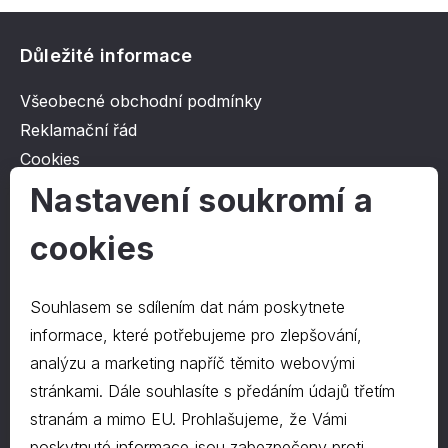
Důležité informace
Všeobecné obchodní podmínky
Reklamační řád
Cookies
Ochrana osobních údajů
Nastavení soukromí a
cookies
O společnosti
Kontakt
Souhlasem se sdílením dat nám poskytnete
O nás
informace, které potřebujeme pro zlepšování,
analýzu a marketing napříč těmito webovými
stránkami. Dále souhlasíte s předáním údajů třetím
Kontakty
stranám a mimo EU. Prohlašujeme, že Vámi
hrapa@hrapa.cz
poskytnuté informace jsou zabezpečeny proti