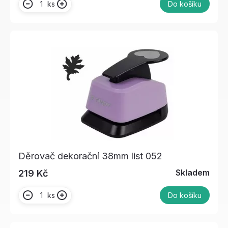
ks
Do košíku
Děrovač dekorační 38mm list 052
Skladem
219 Kč
ks
Do košíku