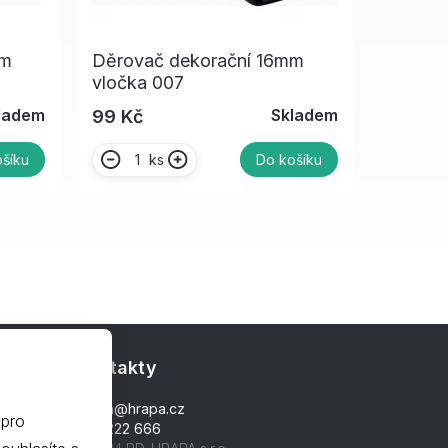
mm
Děrovač dekorační 16mm
vločka 007
ladem
Skladem
99 Kč
ks
šíku
Do košíku
Kontakty
hrapa@hrapa.cz
 pro
577 222 666