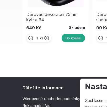
Děrovač dekorační 75mm
Děro
kytka 34
sněh
Skladem
649 Kč
99 K
ks
Do košíku
Nasta
Důležité informace
O spol
Všeobecné obchodní podmínky
Kontakt
Souhlasem s
Reklamační řád
O nás