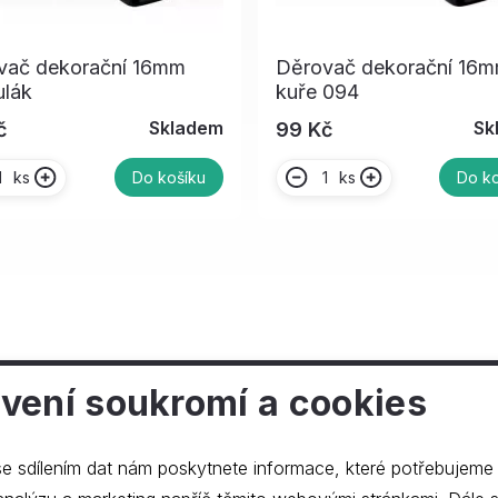
vač dekorační 16mm
Děrovač dekorační 16
ulák
kuře 094
Skladem
Sk
č
99 Kč
ks
ks
Do košíku
Do ko
vení soukromí a cookies
ečnosti
e sdílením dat nám poskytnete informace, které potřebujeme