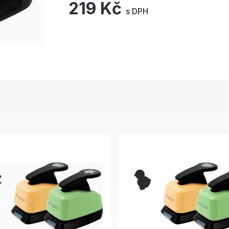
219 Kč
s DPH