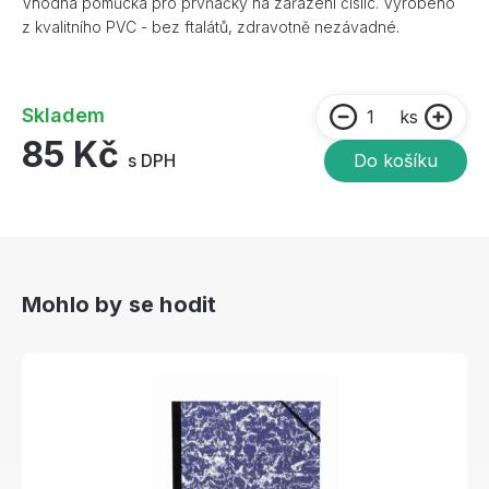
Vhodná pomůcka pro prvňáčky na zařazení číslic. Vyrobeno
z kvalitního PVC - bez ftalátů, zdravotně nezávadné.
Skladem
ks
85 Kč
s DPH
Do košíku
Mohlo by se hodit